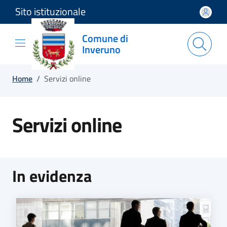
Sito istituzionale
Salta e vai al contenuto
Salta e vai al footer
Comune di
Inveruno
Home
/
Servizi online
Servizi online
In evidenza