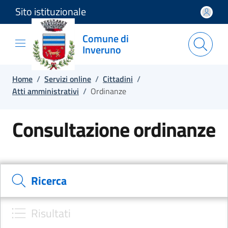
Sito istituzionale
Salta e vai al contenuto
Salta e vai al footer
Comune di
Inveruno
Home
/
Servizi online
/
Cittadini
/
Atti amministrativi
/
Ordinanze
Consultazione ordinanze
Cerca il documento e consulta il dettaglio
Ricerca
Risultati