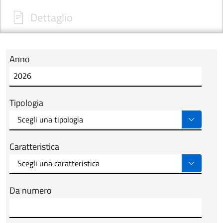
Dettaglio
Anno
Modulo tab_ricerca_form
Tipologia
Caratteristica
Da numero