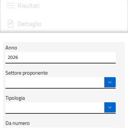
Risultati
Dettaglio
Anno
Modulo tab_ricerca_form
Settore proponente
Tipologia
Da numero