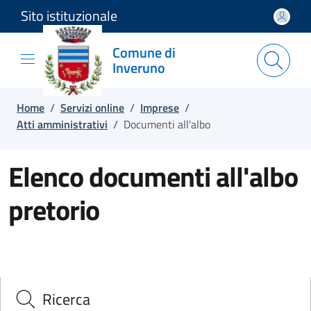
Sito istituzionale
Salta e vai al contenuto
Salta e vai al footer
Comune di
Inveruno
Home
/
Servizi online
/
Imprese
/
Atti amministrativi
/
Documenti all'albo
Elenco documenti all'albo
pretorio
Ricerca