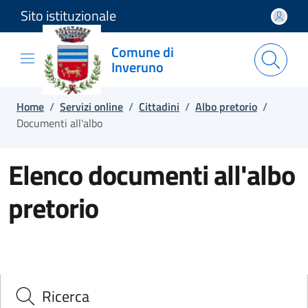
Sito istituzionale
Salta e vai al contenuto
Salta e vai al footer
Comune di
Inveruno
Home
/
Servizi online
/
Cittadini
/
Albo pretorio
/
Documenti all'albo
Elenco documenti all'albo
pretorio
Ricerca